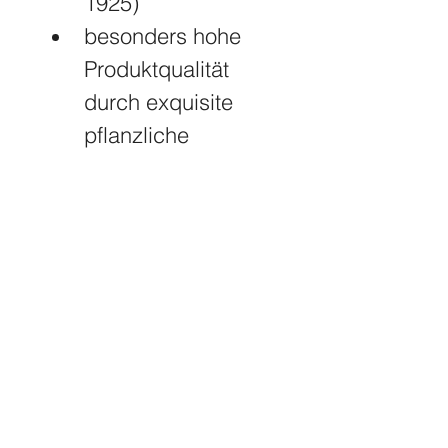
1925)
besonders hohe 
Produktqualität 
durch exquisite 
pflanzliche 
Inhaltsstoffe
alle Seifen sind 
wunderbar cremig, 
rückfettend und 
duften exzellent
alle Seifen werden 
einzeln von Hand 
kontrolliert und 
verpackt